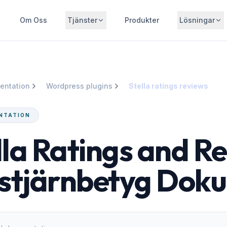
Om Oss
Tjänster
Produkter
Lösningar
entation
Wordpress plugins
Stella ratings reviews
NTATION
lla Ratings and Re
 stjärnbetyg Dok