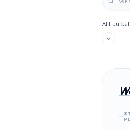
Allt du be
Wo
S
P