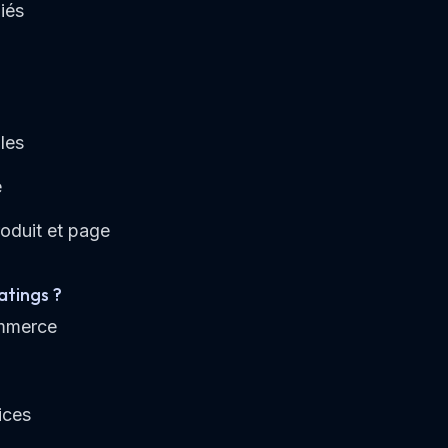
iés
les
e
oduit et page
atings ?
mmerce
ices