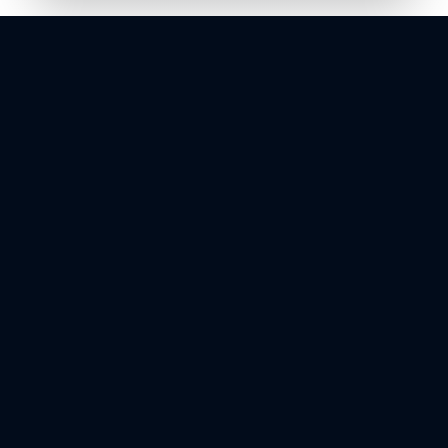
Nos points forts essentiels
Conseil Stratégique
Conseils d'experts en adoption de l'IA,
transformation numérique et planification
technique.