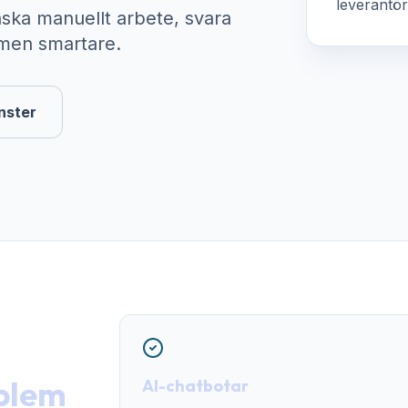
leverantör
nska manuellt arbete, svara
men smartare.
änster
oblem
AI-chatbotar