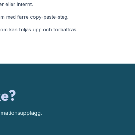
r eller internt.
 med färre copy-paste-steg.
som kan följas upp och förbättras.
ke?
tomationsupplägg.