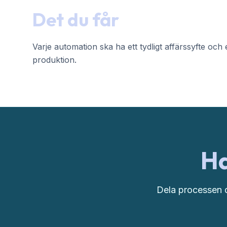
Det du får
Varje automation ska ha ett tydligt affärssyfte och e
produktion.
Ha
Dela processen d