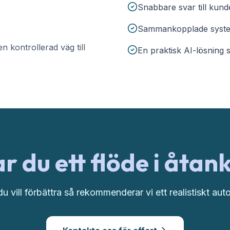
Snabbare svar till kunde
Sammankopplade system
n kontrollerad väg till
En praktisk AI-lösning 
r du ett flöde i åtan
u vill förbättra så rekommenderar vi ett realistiskt au