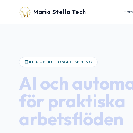
Maria Stella Tech
Hem
AI OCH AUTOMATISERING
AI och automa
för praktiska
arbetsflöden