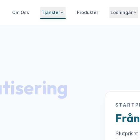
Om Oss
Tjänster
Produkter
Lösningar
tisering
STARTP
Från
Slutpriset