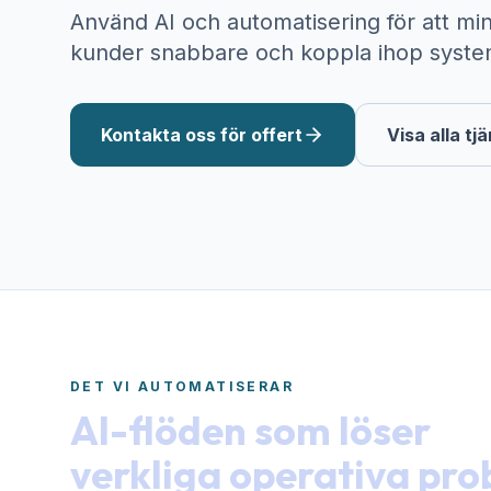
Använd AI och automatisering för att mi
kunder snabbare och koppla ihop syste
Kontakta oss för offert
Visa alla tj
DET VI AUTOMATISERAR
AI-flöden som löser
verkliga operativa pr