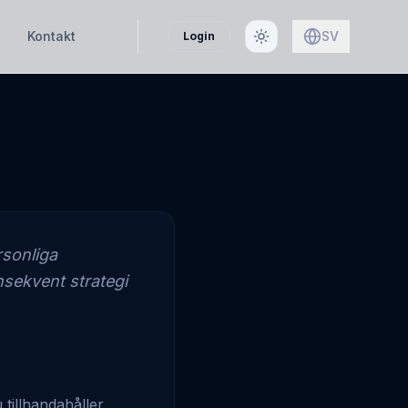
Kontakt
SV
Login
rsonliga
nsekvent strategi
tillhandahåller