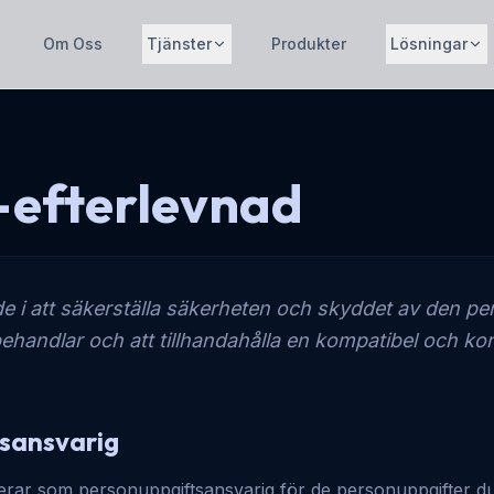
Om Oss
Tjänster
Produkter
Lösningar
efterlevnad
e i att säkerställa säkerheten och skyddet av den pe
behandlar och att tillhandahålla en kompatibel och ko
sansvarig
erar som personuppgiftsansvarig för de personuppgifter du 