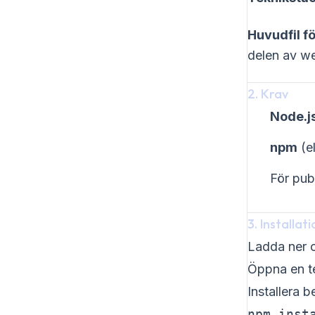
Huvudfil f
delen av we
2. Krav
Node.j
npm
(el
För pub
3. Installat
Ladda ner 
Öppna en te
Installera 
npm inst