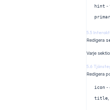
hint
- 
prima
5.5 Interak
Redigera
s
Varje sekti
5.6 Tjänste
Redigera po
icon
- 
title