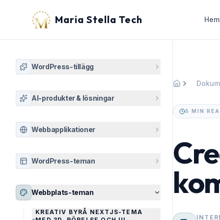
Maria Stella Tech
Hem
WordPress-tillägg
Dokum
Hem
AI-produkter & lösningar
5 MIN RE
Webbapplikationer
Cre
WordPress-teman
kom
Webbplats-teman
KREATIV BYRÅ NEXTJS-TEMA
INTER
MED 3D, RÖRELSE OCH UI-