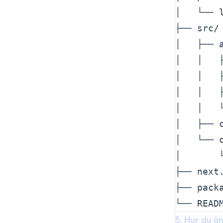
│   └── l
├── src/

│   ├── a
│   │   
│   │   
│   │   
│   │   
│   ├── 
│   └── c
│       
├── next.
├── packa
5. Hur du ä