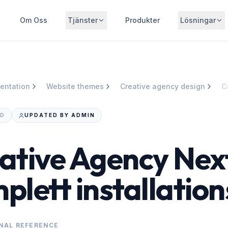
Om Oss
Tjänster
Produkter
Lösningar
entation
Website themes
Creative agency design
AD
UPDATED BY ADMIN
ative Agency Ne
plett installatio
NAL REFERENCE