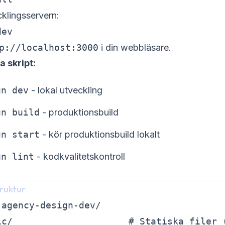
cklingsservern:
dev
p://localhost:3000
i din webbläsare.
a skript:
un dev
- lokal utveckling
un build
- produktionsbuild
un start
- kör produktionsbuild lokalt
un lint
- kodkvalitetskontroll
truktur
agency-design-dev/

ic/                     # Statiska filer (