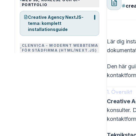
PORTFOLIO
cre
Creative Agency NextJS-
tema: komplett
installationsguide
Lär dig ins
CLENVICA - MODERNT WEBBTEMA
dokumentati
FÖR STÄDFIRMA (HTML/NEXT.JS)
Den här guid
kontaktform
1. Översikt
Creative 
konsulter. D
kontaktform
Teknikstac