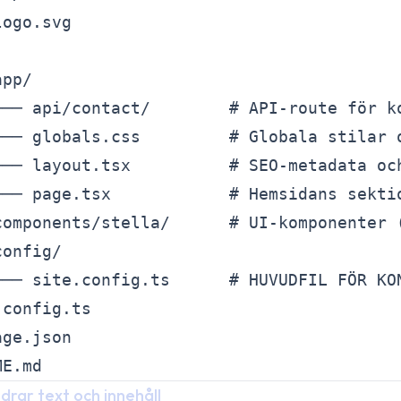
ogo.svg

pp/

├── api/contact/        # API-route för ko
├── globals.css         # Globala stilar o
├── layout.tsx          # SEO-metadata och
└── page.tsx            # Hemsidans sektio
components/stella/      # UI-komponenter (
onfig/

└── site.config.ts      # HUVUDFIL FÖR KON
config.ts

ge.json

ndrar text och innehåll