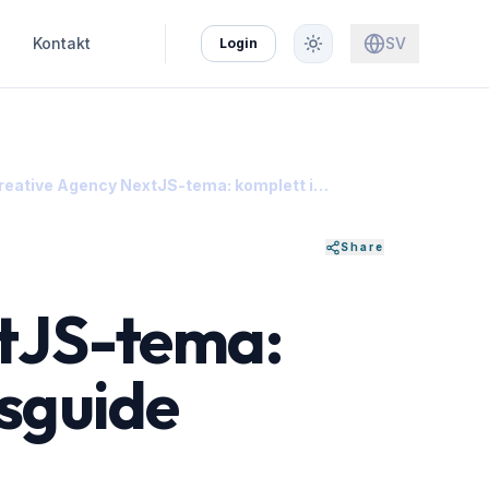
Kontakt
SV
Login
Creative Agency NextJS-tema: komplett installationsguide
Share
xtJS-tema:
nsguide