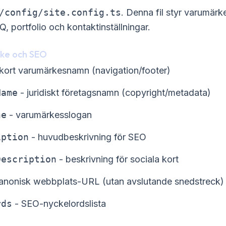
/config/site.config.ts
. Denna fil styr varumärke
AQ, portfolio och kontaktinställningar.
rke och SEO
kort varumärkesnamn (navigation/footer)
Name
- juridiskt företagsnamn (copyright/metadata)
ne
- varumärkesslogan
iption
- huvudbeskrivning för SEO
Description
- beskrivning för sociala kort
anonisk webbplats-URL (utan avslutande snedstreck)
rds
- SEO-nyckelordslista