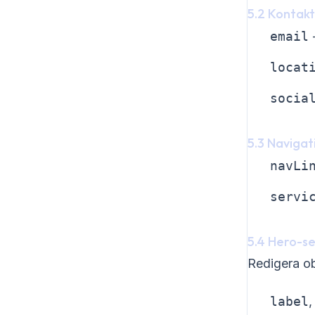
5.2 Kontakt
email
-
locat
socia
5.3 Navigat
navLi
servi
5.4 Hero-se
Redigera o
label