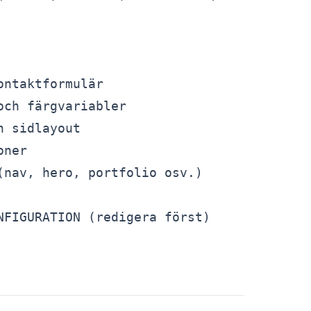
ntaktformulär

ch färgvariabler

 sidlayout

ner

nav, hero, portfolio osv.)

FIGURATION (redigera först)
