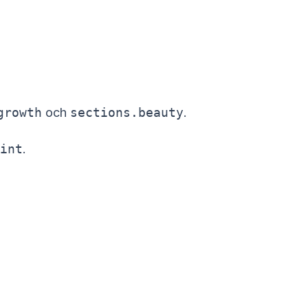
growth
och
sections.beauty
.
int
.