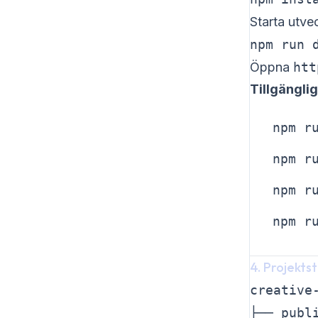
Starta utve
npm run 
Öppna
htt
Tillgänglig
npm r
npm r
npm r
npm r
4. Projekts
creative-
├── publ