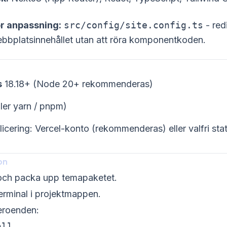
ör anpassning:
src/config/site.config.ts
- red
bbplatsinnehållet utan att röra komponentkoden.
s
18.18+ (Node 20+ rekommenderas)
ler yarn / pnpm)
licering: Vercel-konto (rekommenderas) eller valfri stat
ion
och packa upp temapaketet.
rminal i projektmappen.
beroenden:
all