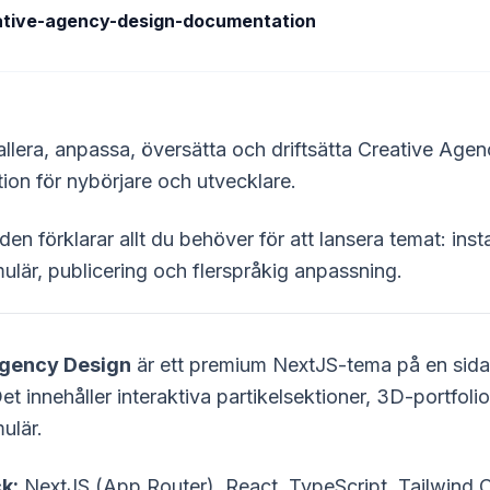
ative-agency-design-documentation
tallera, anpassa, översätta och driftsätta Creative A
on för nybörjare och utvecklare.
en förklarar allt du behöver för att lansera temat: insta
ulär, publicering och flerspråkig anpassning.
Agency Design
är ett premium NextJS-tema på en sida f
et innehåller interaktiva partikelsektioner, 3D-portfolio
ulär.
k:
NextJS (App Router), React, TypeScript, Tailwind C