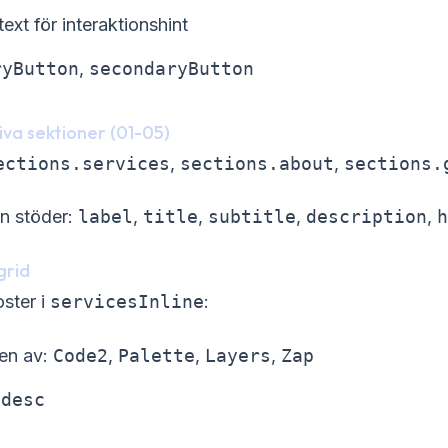
text för interaktionshint
ryButton
,
secondaryButton
tiva sektioner (01-05)
ections.services
,
sections.about
,
sections.
on stöder:
label
,
title
,
subtitle
,
description
,
h
grid
ster i
servicesInline
:
en av:
Code2
,
Palette
,
Layers
,
Zap
,
desc