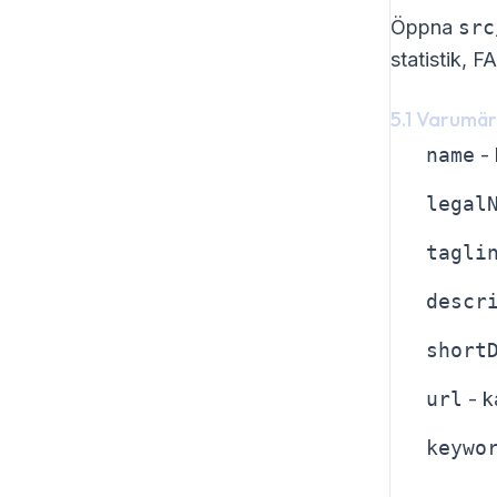
Öppna
src
statistik, F
5.1 Varumä
name
- 
legal
tagli
descr
short
url
- k
keywo