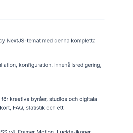
gency NextJS-temat med denna kompletta
llation, konfiguration, innehållsredigering,
ör kreativa byråer, studios och digitala
kort, FAQ, statistik och ett
SS v4, Framer Motion, Lucide-ikoner.