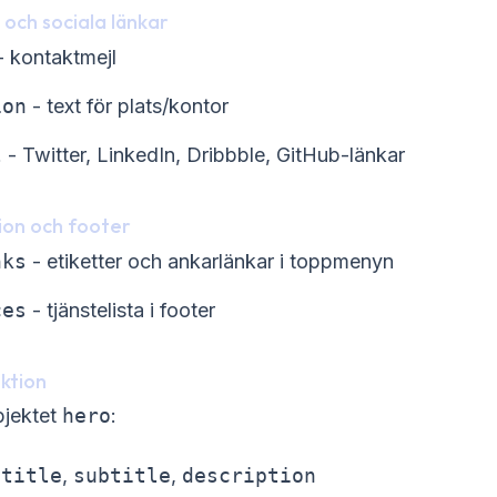
 och sociala länkar
 kontaktmejl
ion
- text för plats/kontor
l
- Twitter, LinkedIn, Dribbble, GitHub-länkar
ion och footer
nks
- etiketter och ankarlänkar i toppmenyn
ces
- tjänstelista i footer
ktion
bjektet
hero
:
,
title
,
subtitle
,
description