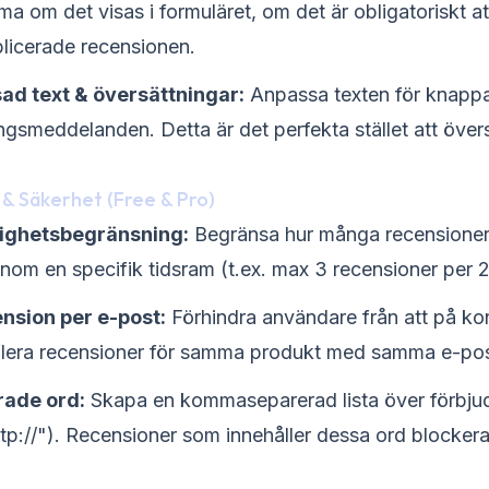
a om det visas i formuläret, om det är obligatoriskt att
licerade recensionen.
ad text & översättningar:
Anpassa texten för knappar
gsmeddelanden. Detta är det perfekta stället att översät
& Säkerhet (Free & Pro)
tighetsbegränsning:
Begränsa hur många recensioner
inom en specifik tidsram (t.ex. max 3 recensioner per 
nsion per e-post:
Förhindra användare från att på ko
flera recensioner för samma produkt med samma e-po
rade ord:
Skapa en kommaseparerad lista över förbju
http://"). Recensioner som innehåller dessa ord blocker