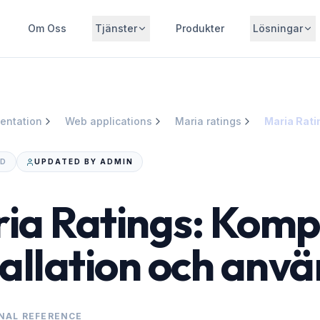
Om Oss
Tjänster
Produkter
Lösningar
entation
Web applications
Maria ratings
AD
UPDATED BY ADMIN
ia Ratings: Komp
tallation och anv
NAL REFERENCE