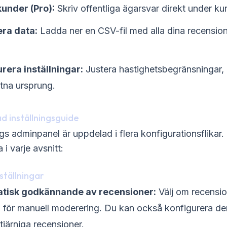
under (Pro):
Skriv offentliga ägarsvar direkt under k
era data:
Ladda ner en CSV-fil med alla dina recensione
rera inställningar:
Justera hastighetsbegränsningar, b
åtna ursprung.
ad inställningsguide
gs adminpanel är uppdelad i flera konfigurationsflikar
 i varje avsnitt:
ställningar
tisk godkännande av recensioner:
Välj om recension
 för manuell moderering. Du kan också konfigurera de
tjärniga recensioner.