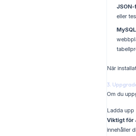
JSON-fi
eller te
MySQL
webbpla
tabellpr
När install
3. Uppgrade
Om du uppgr
Ladda upp Pr
Viktigt fö
innehåller d