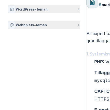
mari
WordPress-teman
Webbplats-teman
Bli expert 
grundläggan
1. Systemkr
PHP:
Ve
Tillägg
mysql
CAPTCH
HTTPS (
E-post 