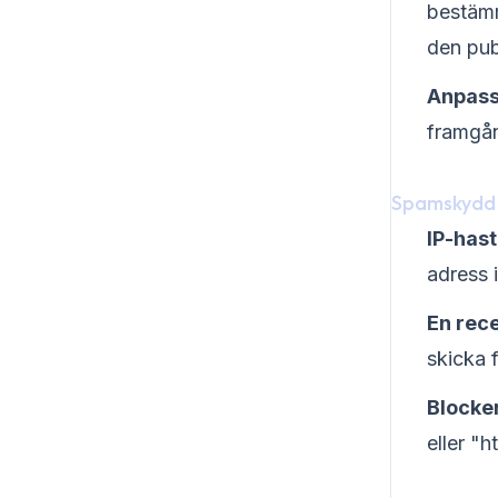
bestämm
den pub
Anpass
framgån
Spamskydd 
IP-has
adress 
En rece
skicka 
Blocke
eller "