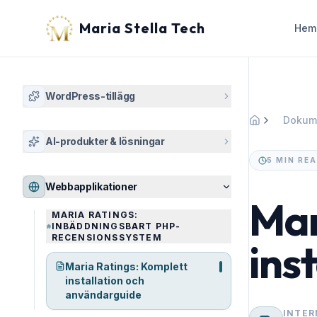
Maria Stella Tech
Hem
WordPress-tillägg
Dokum
Hem
AI-produkter & lösningar
5 MIN RE
Webbapplikationer
Mar
MARIA RATINGS:
INBÄDDNINGSBART PHP-
RECENSIONSSYSTEM
ins
Maria Ratings: Komplett
installation och
användarguide
INTER