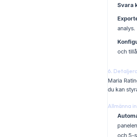
Svara k
Export
analys.
Konfigu
och till
6. Detaljer
Maria Ratin
du kan styra
Allmänna in
Automa
panelen
och 5-s