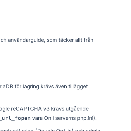
och användarguide, som täcker allt från
DB för lagring krävs även tillägget
 Google reCAPTCHA v3 krävs utgående
_url_fopen
vara On i serverns php.ini).
postverifiering (Double Opt-in) och admin-