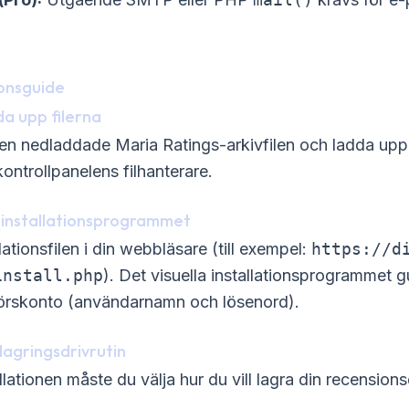
ionsguide
da upp filerna
en nedladdade Maria Ratings-arkivfilen och ladda upp 
kontrollpanelens filhanterare.
 installationsprogrammet
allationsfilen i din webbläsare (till exempel:
https://d
install.php
). Det visuella installationsprogrammet 
törskonto (användarnamn och lösenord).
 lagringsdrivrutin
lationen måste du välja hur du vill lagra din recensions