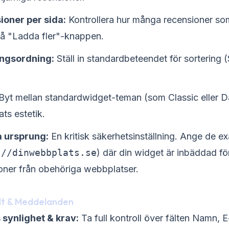
ioner per sida:
Kontrollera hur många recensioner som
på "Ladda fler"-knappen.
ingsordning:
Ställ in standardbeteendet för sortering 
Byt mellan standardwidget-teman (som Classic eller Da
ts estetik.
a ursprung:
En kritisk säkerhetsinställning. Ange de e
://dinwebbplats.se
) där din widget är inbäddad för
oner från obehöriga webbplatser.
lt & Meddelanden
 synlighet & krav:
Ta full kontroll över fälten Namn, 