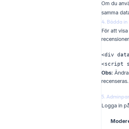
Om du anvä
samma datab
4. Bädda i
För att vis
recensioner
<div dat
<script 
Obs:
Ändr
recenseras. 
5. Adminpa
Logga in på
Modere