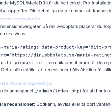
nde MySQL/MariaDB kör du helt enkelt Pro-installati
asuppgifter. Din befintliga data kommer att kännas i
n recensionswidgeten
a recensionswidgeten på din webbplats placerar du följ
na ska visas:
a-maria-ratings data-product-key="ditt-pro
src="https://dinwebbplats.se/maria-rating
a
ditt-produkt-id
till en unik identifierare för den 
Detta säkerställer att recensioner hålls åtskilda för ol
nel & Modereringsverktyg
 din adminpanel (
/admin/index.php
) för att hanter
ra recensioner:
Godkänn, avvisa eller ta bort väntan