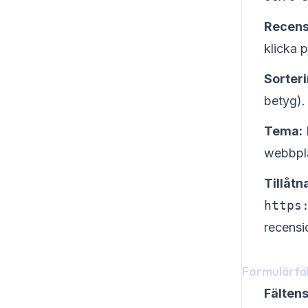
Recens
klicka 
Sorter
betyg).
Tema:
webbpla
Tillåtn
https
recensi
Formulärfä
Fältens