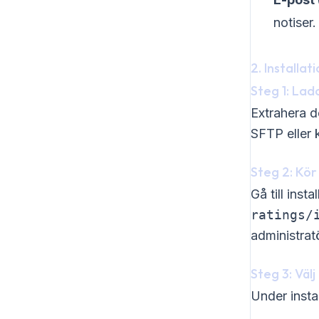
notiser.
2. Installat
Steg 1: Lad
Extrahera d
SFTP eller 
Steg 2: Kör
Gå till inst
ratings/
administra
Steg 3: Välj
Under instal