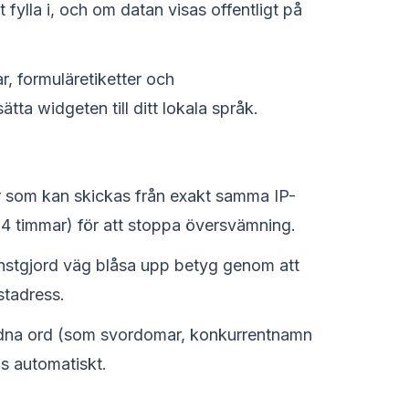
 fylla i, och om datan visas offentligt på
, formuläretiketter och
ta widgeten till ditt lokala språk.
 som kan skickas från exakt samma IP-
24 timmar) för att stoppa översvämning.
nstgjord väg blåsa upp betyg genom att
stadress.
dna ord (som svordomar, konkurrentnamn
as automatiskt.