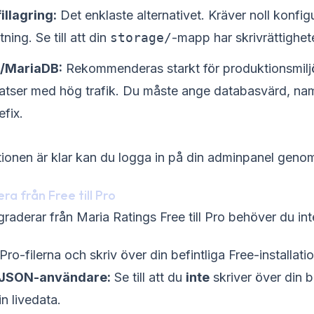
llagring:
Det enklaste alternativet. Kräver noll konfi
stning. Se till att din
storage/
-mapp har skrivrättighete
/MariaDB:
Rekommenderas starkt för produktionsmilj
tser med hög trafik. Du måste ange databasvärd, na
efix.
ationen är klar kan du logga in på din adminpanel genom 
ra från Free till Pro
aderar från Maria Ratings Free till Pro behöver du inte
o-filerna och skriv över din befintliga Free-installatio
r JSON-användare:
Se till att du
inte
skriver över din b
in livedata.