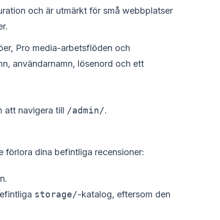
guration och är utmärkt för små webbplatser
r.
öer, Pro media-arbetsflöden och
mn, användarnamn, lösenord och ett
att navigera till
/admin/
.
 förlora dina befintliga recensioner:
n.
efintliga
storage/
-katalog, eftersom den