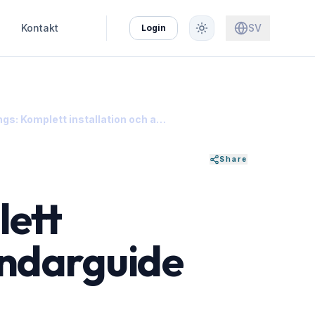
Kontakt
SV
Login
Maria Ratings: Komplett installation och användarguide
Share
lett
ändarguide