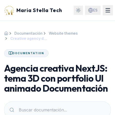
Maria Stella Tech
ES
Documentación
Website themes
Inicio
Creative agency design
DOCUMENTATION
Agencia creativa NextJS:
tema 3D con portfolio UI
animado Documentación