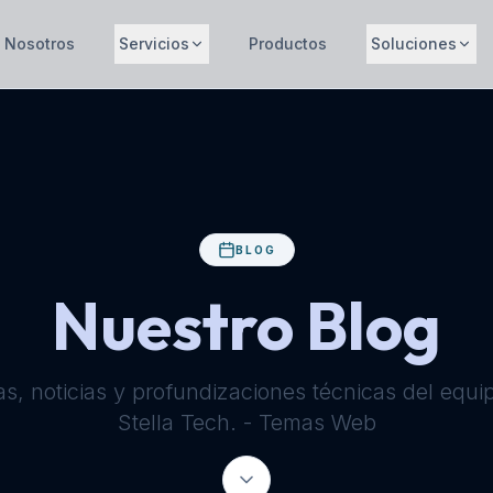
Nosotros
Servicios
Productos
Soluciones
BLOG
Nuestro Blog
as, noticias y profundizaciones técnicas del equi
Stella Tech. - Temas Web