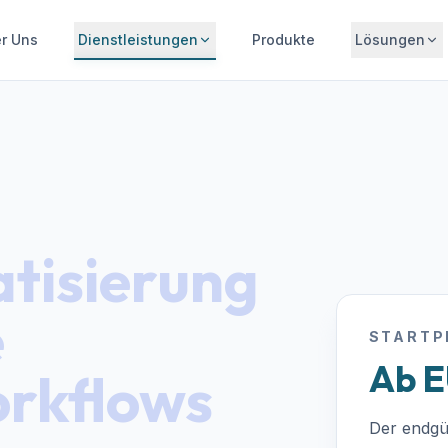
r Uns
Dienstleistungen
Produkte
Lösungen
tisierung
e
STARTP
Ab E
rkflows
Der endgü