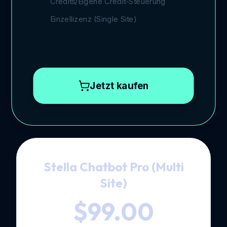
Credits/Eigene Credit-Steuerung
Einzellizenz (Single Site)
Jetzt kaufen
Stella Chatbot Pro (Multi
Site)
$99.00