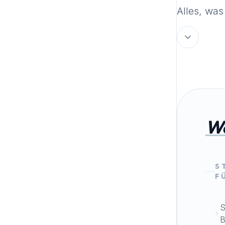
Alles, was
W
S
F
S
B