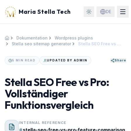
Maria Stella Tech
DE
Dokumentation
Wordpress plugins
Startseite
Stella seo sitemap generator
Stella SEO Free vs Pro: Vollständiger Funktionsvergleich
5 MIN READ
UPDATED BY ADMIN
Share
Stella SEO Free vs Pro:
Vollständiger
Funktionsvergleich
INTERNAL REFERENCE
stella-seo-free-vs-pro-feature-comparison