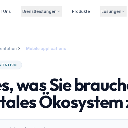
r Uns
Dienstleistungen
Produkte
Lösungen
entation
Mobile applications
NTATION
es, was Sie brauc
itales Ökosystem 